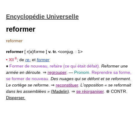
Encyclopédie Universelle
reformer
reformer
reformer
[ r(ə)fɔrme ]
v. tr.
<conjug. : 1>
e
•
XII
; de
re-
et
former
♦
Former de nouveau, refaire (ce qui était défait).
Reformer une
armée en déroute.
⇒
regrouper
.
—
Pronom.
Reprendre sa forme,
se former de nouveau.
Des nuages qui se défont et se reforment.
Le cortège se reforme.
⇒
reconstituer
.
L'opposition « se reformait
dans les assemblées »
(
Madelin
)
.
⇒
se réorganiser
.
⊗ CONTR.
Disperser.