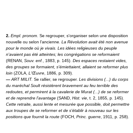
2.
Empl. pronom.
Se regrouper, s'organiser selon une disposition
nouvelle ou selon l'ancienne.
La Révolution avait été non avenue
pour le monde où je vivais. Les idées religieuses du peuple
n'avaient pas été atteintes; les congrégations se reformaient
(RENAN,
Souv. enf.
, 1883, p. 145).
Des espaces restaient vides,
des groupes se formaient, s'émiettaient, allaient se reformer plus
loin
(ZOLA,
L'Œuvre
, 1886, p. 309).
—
ART MILIT.
Se rallier, se regrouper.
Les divisions (...) du corps
du maréchal Soult résistèrent bravement au feu terrible des
redoutes, et permirent à la cavalerie de Murat (...) de se reformer
et de reprendre l'avantage
(SAND,
Hist. vie
, t. 2, 1855, p. 145).
Cette retraite, aussi lente et mesurée que possible, doit permettre
aux troupes de se reformer et de s'établir à nouveau sur les
positions que fournit la route
(FOCH,
Princ. guerre
, 1911, p. 258).