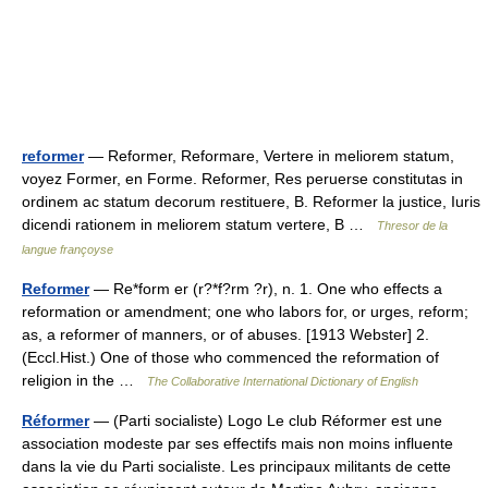
reformer
— Reformer, Reformare, Vertere in meliorem statum,
voyez Former, en Forme. Reformer, Res peruerse constitutas in
ordinem ac statum decorum restituere, B. Reformer la justice, Iuris
dicendi rationem in meliorem statum vertere, B …
Thresor de la
langue françoyse
Reformer
— Re*form er (r?*f?rm ?r), n. 1. One who effects a
reformation or amendment; one who labors for, or urges, reform;
as, a reformer of manners, or of abuses. [1913 Webster] 2.
(Eccl.Hist.) One of those who commenced the reformation of
religion in the …
The Collaborative International Dictionary of English
Réformer
— (Parti socialiste) Logo Le club Réformer est une
association modeste par ses effectifs mais non moins influente
dans la vie du Parti socialiste. Les principaux militants de cette