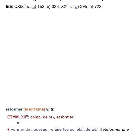
e
e
littér.:
XIX
s.:
a
) 152, b) 323; XX
s.:
a
) 395, b) 722.
reformer
[ʀ(ə)fɔʀme]
v. tr.
e
ÉTYM.
XII
; comp. de
re-,
et
former.
❖
♦
Former de nouveau, refaire (ce qui était défait.)
||
Reformer une