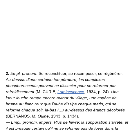
2.
Empl. pronom.
Se reconstituer, se recomposer, se régénérer.
Au-dessus d'une certaine température, les complexes
phosphorescents peuvent se dissocier pour se reformer par
refroidissement
(M. CURIE,
Luminescence
, 1934, p. 24).
Une
lueur louche rampe encore autour du village, une espèce de
brume au flanc roux que l'aube dissipe chaque matin, qui se
reforme chaque soir, là-bas (...) au-dessus des étangs décolorés
(BERNANOS,
M. Ouine
, 1943, p. 1434).
—
Empl. pronom. impers.
Plus de fièvre; la suppuration s'arrête, et
il est presque certain qu'il ne se reforme pas de foyer dans la