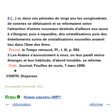
2
(…) si, dans ces périodes de vingt ans les conglomérats
de coteries se défaisaient et se reformaient selon
l'attraction d'astres nouveaux destinés d'ailleurs eux aussi
à s'éloigner, puis à reparaître, des cristallisations puis des
émiettements suivis de cristallisations nouvelles avaient
lieu dans l'âme des êtres.
Proust,
le Temps retrouvé, Pl., t. III, p. 992.
3
Les Arabes s'accoutument à vous, on leur paraît moins
étranger, et leur habitude, d'abord troublée, se reforme.
Gide,
Journal, Feuilles de route, 7 mars 1896.
❖
CONTR.
Disperser.
Encyclopédie Universelle
.
2012
.
Игры ⚽
Нужно сделать НИР?
réformation
réformer