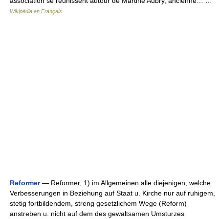
association se réunissent autour de Martine Aubry, ancienne… …
Wikipédia en Français
Reformer
— Reformer, 1) im Allgemeinen alle diejenigen, welche
Verbesserungen in Beziehung auf Staat u. Kirche nur auf ruhigem,
stetig fortbildendem, streng gesetzlichem Wege (Reform)
anstreben u. nicht auf dem des gewaltsamen Umsturzes