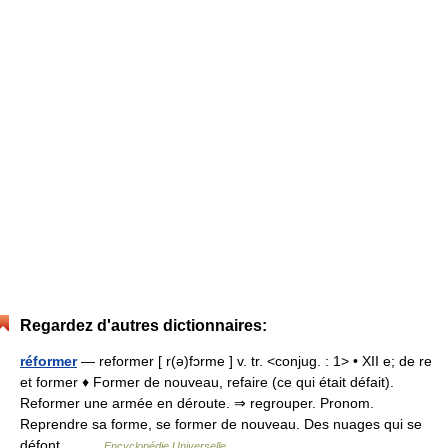
Regardez d'autres dictionnaires:
réformer
— reformer [ r(ə)fɔrme ] v. tr. <conjug. : 1> • XII e; de re
et former ♦ Former de nouveau, refaire (ce qui était défait).
Reformer une armée en déroute. ⇒ regrouper. Pronom.
Reprendre sa forme, se former de nouveau. Des nuages qui se
défont… …
Encyclopédie Universelle