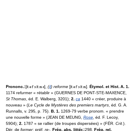
Prononc.:
[
],
(
il
) reforme
[
].
Étymol. et Hist. A. 1.
1174
refurmer
« rétablir » (GUERNES DE PONT-STE-MAXENCE,
St Thomas
, éd. E. Walberg, 3201);
2.
ca
1440 « créer, produire à
nouveau » (
Le Cycle de Mystères des premiers martyrs
, éd. G. A.
Runnalls, v. 295, p. 75).
B. 1.
1269-79 verbe pronom. « prendre
une nouvelle forme » (JEAN DE MEUNG,
Rose
, éd. F. Lecoy,
5904);
2.
1787 « se rallier (de troupes dispersées) » (FÉR.
Crit.
).
Dér. de
former
; préf.
re-
.
Fréq. abs. littér.:
298.
Fréq. rel.