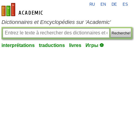
RU
EN
DE
ES
fr-academic.com
Dictionnaires et Encyclopédies sur 'Academic'
Recherche!
interprétations
traductions
livres
Игры ⚽